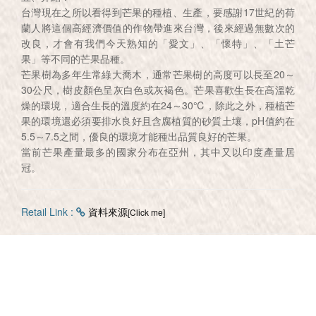
台灣現在之所以看得到芒果的種植、生產，要感謝17世紀的荷
蘭人將這個高經濟價值的作物帶進來台灣，後來經過無數次的
改良，才會有我們今天熟知的「愛文」、「懷特」、「土芒
果」等不同的芒果品種。
芒果樹為多年生常綠大喬木，通常芒果樹的高度可以長至20～
30公尺，樹皮顏色呈灰白色或灰褐色。芒果喜歡生長在高溫乾
燥的環境，適合生長的溫度約在24～30℃，除此之外，種植芒
果的環境還必須要排水良好且含腐植質的砂質土壤，pH值約在
5.5～7.5之間，優良的環境才能種出品質良好的芒果。
當前芒果產量最多的國家分布在亞州，其中又以印度產量居
冠。
Retail Link :
資料來源
[Click me]
Back