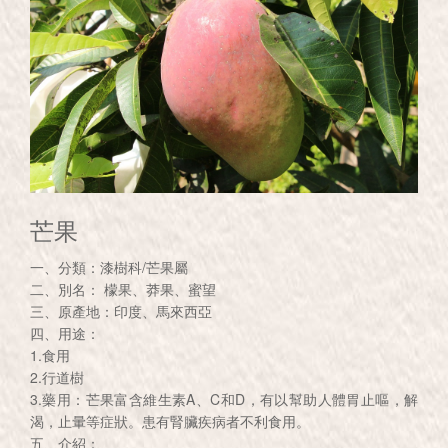
芒果
一、分類：漆樹科/芒果屬
二、別名： 檬果、莽果、蜜望
三、原產地：印度、馬來西亞
四、用途：
1.食用
2.行道樹
3.藥用：芒果富含維生素A、C和D，有以幫助人體胃止嘔，解
渴，止暈等症狀。患有腎臟疾病者不利食用。
五、介紹：