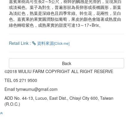
嘉賓果樹高可生長2～5公尺，樹幹的觸感是光滑的，呈現灰白
或淡褐色。葉子為對生，普遍形狀為長卵形或長橢圓形，新葉
為淡紅色，熟葉是深綠色且四季常綠。幹生花，花兩性，呈白
色。嘉賓果的果實圓潤類似葡萄，果皮的顏色會隨著成熟度由
綠色轉暗紫色，成熟果實的甜度可達13～17∘Brix。
Retail Link :
資料來源
[Click me]
Back
©2018 WULIU FARM COPYRIGHT ALL RIGHT RESERVE
TEL 05 271 9500
Email tymwumu@gmail.com
ADD No. 44-13, Lucuo, East Dist., Chiayi City 600, Taiwan
(R.O.C.)