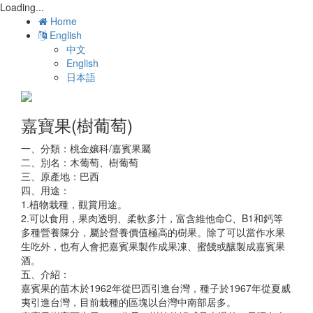
Loading...
Toggl
Home
navig
English
中文
English
日本語
嘉寶果(樹葡萄)
一、分類：桃金孃科/嘉賓果屬
二、別名：木葡萄、樹葡萄
三、原產地：巴西
四、用途：
1.植物栽種，觀賞用途。
2.可以食用，果肉透明、柔軟多汁，富含維他命C、B1和鈣等
多種營養陳分，屬於營養價值極高的樹果。除了可以當作水果
生吃外，也有人會把嘉賓果製作成果凍、蜜餞或釀製成嘉賓果
酒。
五、介紹：
嘉賓果的苗木於1962年從巴西引進台灣，種子於1967年從夏威
夷引進台灣，目前栽種的區塊以台灣中南部居多。