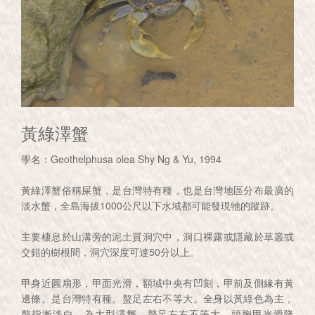
黃綠澤蟹
學名：Geothelphusa olea Shy Ng & Yu, 1994
黃綠澤蟹俗稱屎蟹，是台灣特有種，也是台灣地區分布最廣的
淡水蟹，全島海拔1000公尺以下水域都可能發現牠的蹤跡。
主要棲息於山溝旁的泥土質洞穴中，洞口裸露或隱藏於草叢或
交錯的樹根間，洞穴深度可達50分以上。
甲身近圓扇形，甲面光滑，額域中央有凹刻，甲前及側緣有黃
邊條。是台灣特有種。螯足左右不等大。全身以黃綠色為主，
螯指漸淡白。為大型澤蟹，螯足左右不等大，頭胸甲光滑隆