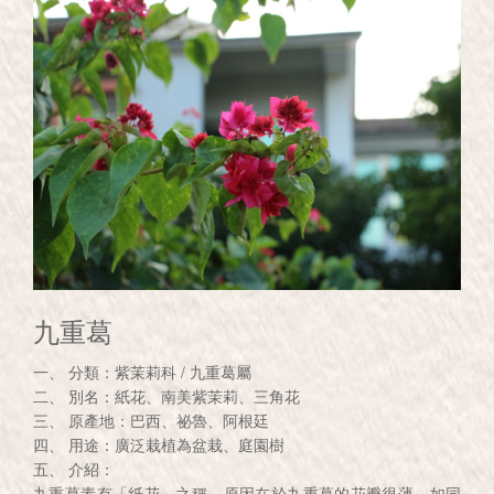
九重葛
一、 分類：紫茉莉科 / 九重葛屬
二、 別名：紙花、南美紫茉莉、三角花
三、 原產地：巴西、祕魯、阿根廷
四、 用途：廣泛栽植為盆栽、庭園樹
五、 介紹：
九重葛素有「紙花」之稱，原因在於九重葛的花瓣很薄，如同