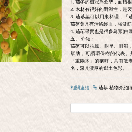
1. 茄冬的樹冠為傘型，面
2. 木材有很好的耐濕性，
3. 茄苳葉可以用來料理，
茄苳葉具有活絡經血，強健筋
4. 茄苳果實也是很多鳥類(
五、 介紹：
茄苳可以抗風、耐旱、耐濕
幫助，可謂環保樹的代表。
「重陽木」的稱呼，具有敬
名，深具濃厚的鄉土色彩。
相關連結 :
茄苳-植物介紹
[