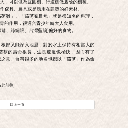
積很大，可以做為庭園樹、行道樹做遮蔭的樹種。
是製作傢具、農具或是應用在建築的好素材。
「茄苳雞」、「茄苳虱目魚」就是很知名的料理，
骨的作用，很適合青少年轉大人食用。
白頭翁、綠繡眼、台灣藍鵲)偏好的食物。
，根部又能深入地層，對於水土保持有相當大的
茄苳的壽命很長，生長速度也極快，因而有了
老之意。台灣很多的地名也都以「茄苳」作為命
按此前往]
回上一頁