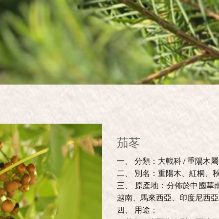
茄苳
一、 分類：大戟科 / 重陽木屬
二、 別名：重陽木、紅桐、
三、 原產地：分佈於中國華
越南、馬來西亞、印度尼西亞
四、 用途：