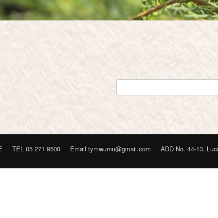
E
TEL 05 271 9500
Email tymwumu@gmail.com
ADD No. 44-13, Lucu